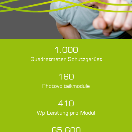
1.000
Quadratmeter Schutzgerüst
160
Photovoltaikmodule
410
Wp Leistung pro Modul
65.600