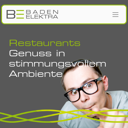
Zum Inhalt springen
Restaurants
Genuss in
stimmungsvollem
Ambiente