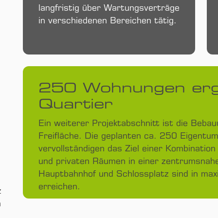
langfristig über Wartungs­verträge
in verschiedenen Bereichen tätig.
250 Wohnungen erg
Quartier
Ein weiterer Projekt­abschnitt ist die Beb
Frei­fläche. Die geplanten ca. 250 Eigentu
vervollständigen das Ziel einer Kombination 
und privaten Räumen in einer zentrumsnah
Haupt­bahnhof und Schloss­platz sind in ma
erreichen.
z
h