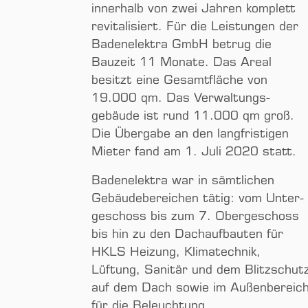
innerhalb von zwei Jahren komplett
revitalisiert. Für die Leistungen der
Badenelektra GmbH betrug die
Bauzeit 11 Monate. Das Areal
besitzt eine Gesamt­fläche von
19.000 qm. Das Verwaltungs­
gebäude ist rund 11.000 qm groß.
Die Übergabe an den langfristigen
Mieter fand am 1. Juli 2020 statt.
Badenelektra war in sämtlichen
Gebäude­bereichen tätig: vom Unter­
geschoss bis zum 7. Ober­geschoss
bis hin zu den Dachauf­bauten für
HKLS Heizung, Klimatechnik,
Lüftung, Sanitär und dem Blitz­schut
auf dem Dach sowie im Außenbereic
für die Beleuchtung.