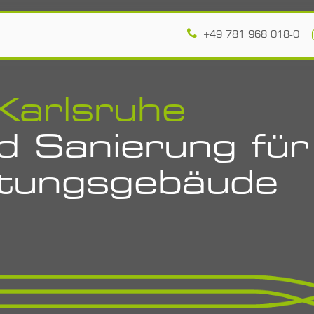
Referenzen
Jobs
Über uns
+49 781 968 018-0
Karlsruhe
 Sanierung für
ltungs­gebäude